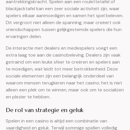
aantrekkingskracht. Spelen aan een roulettetafel of
blackjacktafel kan een zeer sociale activiteit zijn, waar
spelers elkaar aanmoedigen en samen het spel beleven.
Dit vergroot niet alleen de spanning, maar creëert ook
vriendschappen tussen gelijkgestemde spelers die hun
ervaringen delen.
De interactie met dealers en medespelers voegt een
extra laag toe aan de casinobeleving. Dealers zijn vaak
getraind om een leuke sfeer te creëren en spelers aan
te moedigen, wat leidt tot meer betrokkenheid. Deze
sociale elementen zijn een belangrijk onderdeel van
waarom mensen terugkeren naar het casino; het is niet
alleen een plek om te winnen, maar ook om te socializen
en plezier te hebben.
De rol van strategie en geluk
Spelen in een casino is altijd een combinatie van
vaardigheid en geluk. Terwijl sommige spellen volledig