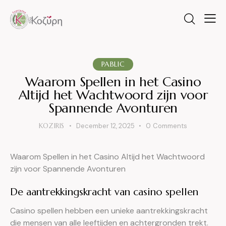
PABLIC
Waarom Spellen in het Casino
Altijd het Wachtwoord zijn voor
Spannende Avonturen
KOZIRIS
December 12, 2025
0
Comments
Waarom Spellen in het Casino Altijd het Wachtwoord
zijn voor Spannende Avonturen
De aantrekkingskracht van casino spellen
Casino spellen hebben een unieke aantrekkingskracht
die mensen van alle leeftijden en achtergronden trekt.