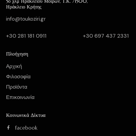
5ο χλμ Ηρακλείου Μοιρών, Τ.Κ. 71500,
Ηράκλειο Κρήτης
info@toukoziri.gr
+30 281 181 0911
+30 697 437 2331
Πλοήγηση
Αρχική
Φιλοσοφία
Προϊόντα
Επικοινωνία
Κοινωνικά Δίκτυα
facebook