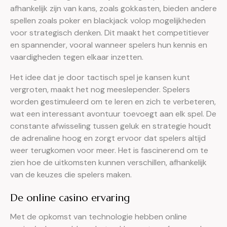
afhankelijk zijn van kans, zoals gokkasten, bieden andere
spellen zoals poker en blackjack volop mogelijkheden
voor strategisch denken. Dit maakt het competitiever
en spannender, vooral wanneer spelers hun kennis en
vaardigheden tegen elkaar inzetten.
Het idee dat je door tactisch spel je kansen kunt
vergroten, maakt het nog meeslepender. Spelers
worden gestimuleerd om te leren en zich te verbeteren,
wat een interessant avontuur toevoegt aan elk spel. De
constante afwisseling tussen geluk en strategie houdt
de adrenaline hoog en zorgt ervoor dat spelers altijd
weer terugkomen voor meer. Het is fascinerend om te
zien hoe de uitkomsten kunnen verschillen, afhankelijk
van de keuzes die spelers maken.
De online casino ervaring
Met de opkomst van technologie hebben online