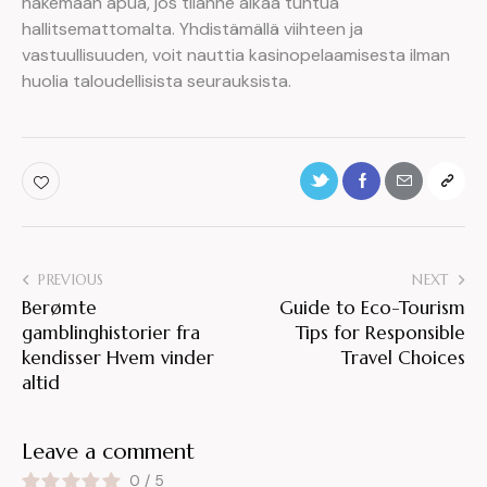
hakemaan apua, jos tilanne alkaa tuntua
hallitsemattomalta. Yhdistämällä viihteen ja
vastuullisuuden, voit nauttia kasinopelaamisesta ilman
huolia taloudellisista seurauksista.
PREVIOUS
NEXT
Berømte
Guide to Eco-Tourism
gamblinghistorier fra
Tips for Responsible
kendisser Hvem vinder
Travel Choices
altid
Leave a comment
0
/
5