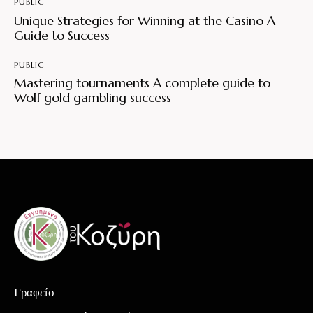
PUBLIC
Unique Strategies for Winning at the Casino A
Guide to Success
PUBLIC
Mastering tournaments A complete guide to
Wolf gold gambling success
Γραφείο