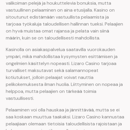
valikoiman pelejä ja houkuttelevia bonuksia, mutta
vastuullinen pelaaminen on aina etusijalla. Kasino on
sitoutunut edistämään vastuullista pelaamista ja
tarjoaa työkaluja taloudellisen hallinnan tueksi. Pelaajien
on hyvä muistaa omat rajansa ja pelata vain siinä
määrin, kuin se on taloudellisesti mahdollista.
Kasinolla on asiakaspalvelua saatavilla vuorokauden
ympäri, mikä mahdollistaa kysymysten esittämisen ja
ongelmien käsittelyn nopeasti. Lizaro Casino tarjoaa
turvalliset maksutavat sekä salamannopeat
kotiutukset, jolloin pelaajat voivat nauttia
pelikokemuksesta ilman huolia. Liittyminen on nopeaa ja
helppoa, mutta pelaajien on tärkeää toimia
vastuullisesti.
Pelaaminen voi olla hauskaa ja jännittävää, mutta se ei
saa koskaan muuttua taakaksi. Lizaro Casino kannustaa
pelaajiaan olemaan tietoisia taloudellisista rajoistaan ja