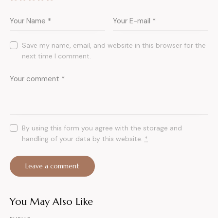
Save my name, email, and website in this browser for the
next time I comment.
By using this form you agree with the storage and
handling of your data by this website.
*
You May Also Like