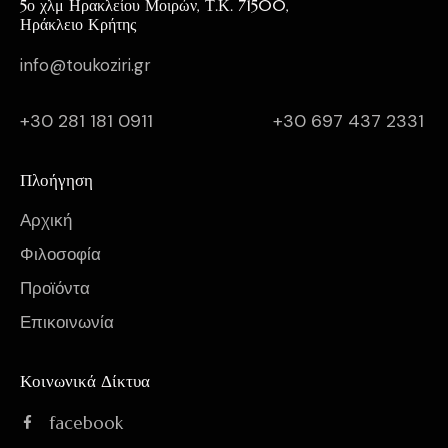
5ο χλμ Ηρακλείου Μοιρών, Τ.Κ. 71500,
Ηράκλειο Κρήτης
info@toukoziri.gr
+30 281 181 0911
+30 697 437 2331
Πλοήγηση
Αρχική
Φιλοσοφία
Προϊόντα
Επικοινωνία
Κοινωνικά Δίκτυα
facebook