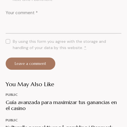
By using this form you agree with the storage and
handling of your data by this website.
*
You May Also Like
PUBLIC
Guía avanzada para maximizar tus ganancias en
el casino
PUBLIC