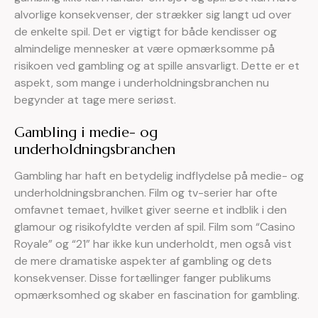
alvorlige konsekvenser, der strækker sig langt ud over
de enkelte spil. Det er vigtigt for både kendisser og
almindelige mennesker at være opmærksomme på
risikoen ved gambling og at spille ansvarligt. Dette er et
aspekt, som mange i underholdningsbranchen nu
begynder at tage mere seriøst.
Gambling i medie- og
underholdningsbranchen
Gambling har haft en betydelig indflydelse på medie- og
underholdningsbranchen. Film og tv-serier har ofte
omfavnet temaet, hvilket giver seerne et indblik i den
glamour og risikofyldte verden af spil. Film som “Casino
Royale” og “21” har ikke kun underholdt, men også vist
de mere dramatiske aspekter af gambling og dets
konsekvenser. Disse fortællinger fanger publikums
opmærksomhed og skaber en fascination for gambling.