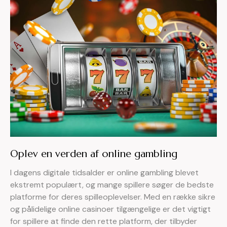
Oplev en verden af online gambling
I dagens digitale tidsalder er online gambling blevet
ekstremt populært, og mange spillere søger de bedste
platforme for deres spilleoplevelser. Med en række sikre
og pålidelige online casinoer tilgængelige er det vigtigt
for spillere at finde den rette platform, der tilbyder