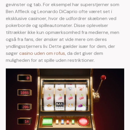
gevinster og tab. For eksempel har superstjerner som
Ben Affleck og Leonardo DiCaprio ofte været set i
eksklusive casinoer, hvor de udfordrer skæbnen ved
pokerborde og spilleautomater. Disse oplevelser
tiltrækker ikke kun opmærksomhed fra medierne, men
også fra fans, der ønsker at vide mere om deres
yndlingsstjerners liv. Dette gælder især for dem, der
søger
casino uden om rofus
, da det giver dem
muligheden for at spille uden restriktioner.