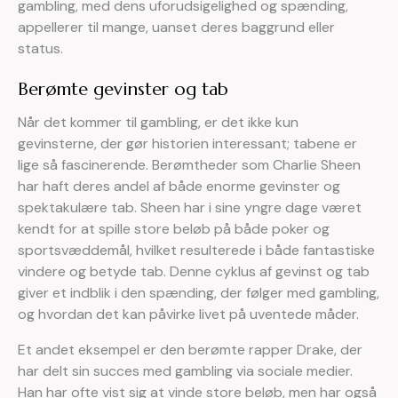
gambling, med dens uforudsigelighed og spænding,
appellerer til mange, uanset deres baggrund eller
status.
Berømte gevinster og tab
Når det kommer til gambling, er det ikke kun
gevinsterne, der gør historien interessant; tabene er
lige så fascinerende. Berømtheder som Charlie Sheen
har haft deres andel af både enorme gevinster og
spektakulære tab. Sheen har i sine yngre dage været
kendt for at spille store beløb på både poker og
sportsvæddemål, hvilket resulterede i både fantastiske
vindere og betyde tab. Denne cyklus af gevinst og tab
giver et indblik i den spænding, der følger med gambling,
og hvordan det kan påvirke livet på uventede måder.
Et andet eksempel er den berømte rapper Drake, der
har delt sin succes med gambling via sociale medier.
Han har ofte vist sig at vinde store beløb, men har også