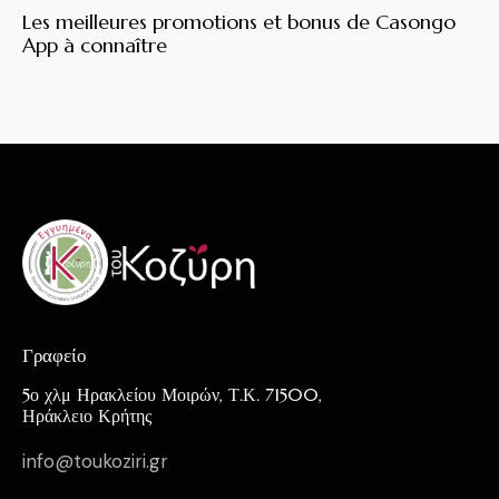
Les meilleures promotions et bonus de Casongo
App à connaître
Γραφείο
5ο χλμ Ηρακλείου Μοιρών, Τ.Κ. 71500,
Ηράκλειο Κρήτης
info@toukoziri.gr