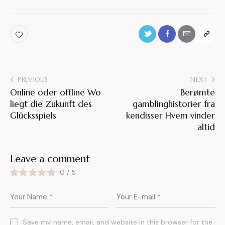
PREVIOUS
NEXT
Online oder offline Wo
Berømte
liegt die Zukunft des
gamblinghistorier fra
Glücksspiels
kendisser Hvem vinder
altid
Leave a comment
0
/
5
Save my name, email, and website in this browser for the