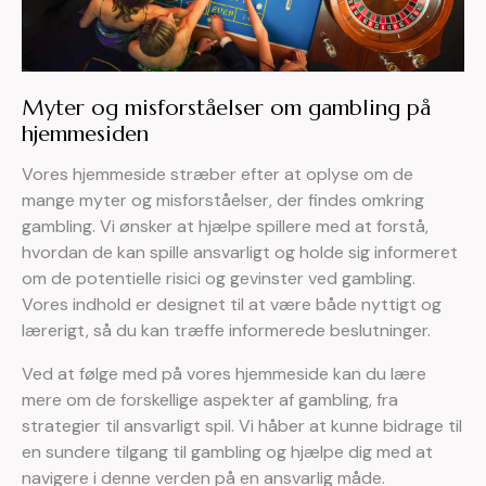
Myter og misforståelser om gambling på
hjemmesiden
Vores hjemmeside stræber efter at oplyse om de
mange myter og misforståelser, der findes omkring
gambling. Vi ønsker at hjælpe spillere med at forstå,
hvordan de kan spille ansvarligt og holde sig informeret
om de potentielle risici og gevinster ved gambling.
Vores indhold er designet til at være både nyttigt og
lærerigt, så du kan træffe informerede beslutninger.
Ved at følge med på vores hjemmeside kan du lære
mere om de forskellige aspekter af gambling, fra
strategier til ansvarligt spil. Vi håber at kunne bidrage til
en sundere tilgang til gambling og hjælpe dig med at
navigere i denne verden på en ansvarlig måde.