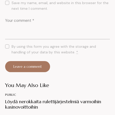
Save my name, email, and website in this browser for the
next time I comment.
By using this form you agree with the storage and
handling of your data by this website.
*
You May Also Like
PUBLIC
Löydä nerokkaita rulettijärjestelmiä varmoihin
kasinovoittoihin