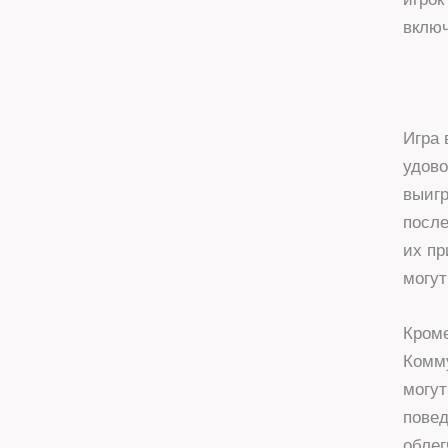
включ
Игра 
удово
выигр
после
их пр
могут
Кроме
Комму
могут
пове
облег