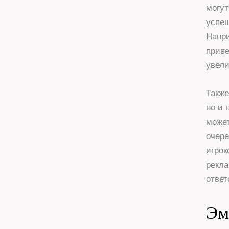
могут
успеш
Напр
приве
увели
Также
но и 
может
очер
игрок
рекла
ответ
Эм