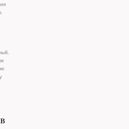
ния
.
ный,
ам
ою
у
ов