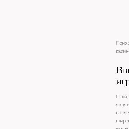
Психо
казин
Вв
иг
Психо
являе
возде
широк
игрок