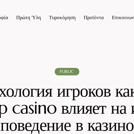
οφία
Πρώτη Ύλη
Τυροκόμηση
Προϊόντα
Επικοινων
PUBLIC
хология игроков как
p casino влияет на 
поведение в казино