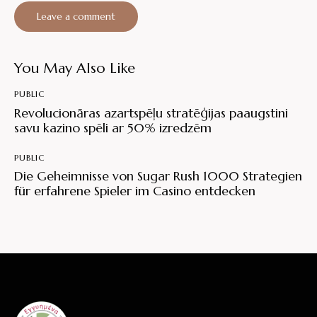
You May Also Like
PUBLIC
Revolucionāras azartspēļu stratēģijas paaugstini
savu kazino spēli ar 50% izredzēm
PUBLIC
Die Geheimnisse von Sugar Rush 1000 Strategien
für erfahrene Spieler im Casino entdecken