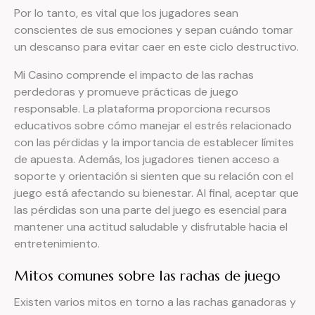
Por lo tanto, es vital que los jugadores sean
conscientes de sus emociones y sepan cuándo tomar
un descanso para evitar caer en este ciclo destructivo.
Mi Casino comprende el impacto de las rachas
perdedoras y promueve prácticas de juego
responsable. La plataforma proporciona recursos
educativos sobre cómo manejar el estrés relacionado
con las pérdidas y la importancia de establecer límites
de apuesta. Además, los jugadores tienen acceso a
soporte y orientación si sienten que su relación con el
juego está afectando su bienestar. Al final, aceptar que
las pérdidas son una parte del juego es esencial para
mantener una actitud saludable y disfrutable hacia el
entretenimiento.
Mitos comunes sobre las rachas de juego
Existen varios mitos en torno a las rachas ganadoras y