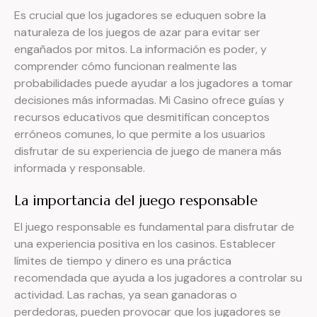
Es crucial que los jugadores se eduquen sobre la
naturaleza de los juegos de azar para evitar ser
engañados por mitos. La información es poder, y
comprender cómo funcionan realmente las
probabilidades puede ayudar a los jugadores a tomar
decisiones más informadas. Mi Casino ofrece guías y
recursos educativos que desmitifican conceptos
erróneos comunes, lo que permite a los usuarios
disfrutar de su experiencia de juego de manera más
informada y responsable.
La importancia del juego responsable
El juego responsable es fundamental para disfrutar de
una experiencia positiva en los casinos. Establecer
límites de tiempo y dinero es una práctica
recomendada que ayuda a los jugadores a controlar su
actividad. Las rachas, ya sean ganadoras o
perdedoras, pueden provocar que los jugadores se