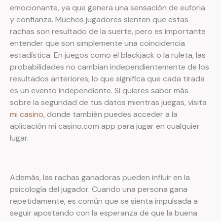
emocionante, ya que genera una sensación de euforia
y confianza. Muchos jugadores sienten que estas
rachas son resultado de la suerte, pero es importante
entender que son simplemente una coincidencia
estadística. En juegos como el blackjack o la ruleta, las
probabilidades no cambian independientemente de los
resultados anteriores, lo que significa que cada tirada
es un evento independiente. Si quieres saber más
sobre la seguridad de tus datos mientras juegas, visita
mi casino
, donde también puedes acceder a la
aplicación mi casino.com app para jugar en cualquier
lugar.
Además, las rachas ganadoras pueden influir en la
psicología del jugador. Cuando una persona gana
repetidamente, es común que se sienta impulsada a
seguir apostando con la esperanza de que la buena