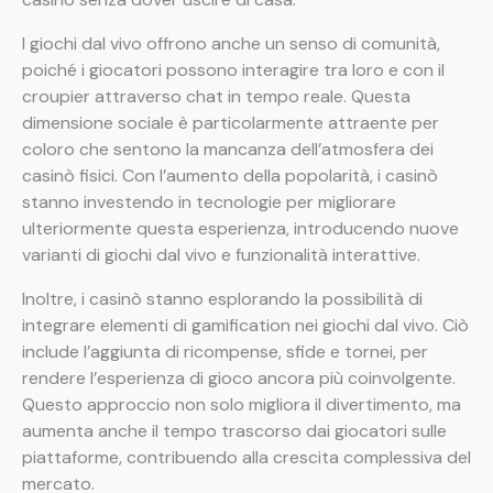
I giochi dal vivo offrono anche un senso di comunità,
poiché i giocatori possono interagire tra loro e con il
croupier attraverso chat in tempo reale. Questa
dimensione sociale è particolarmente attraente per
coloro che sentono la mancanza dell’atmosfera dei
casinò fisici. Con l’aumento della popolarità, i casinò
stanno investendo in tecnologie per migliorare
ulteriormente questa esperienza, introducendo nuove
varianti di giochi dal vivo e funzionalità interattive.
Inoltre, i casinò stanno esplorando la possibilità di
integrare elementi di gamification nei giochi dal vivo. Ciò
include l’aggiunta di ricompense, sfide e tornei, per
rendere l’esperienza di gioco ancora più coinvolgente.
Questo approccio non solo migliora il divertimento, ma
aumenta anche il tempo trascorso dai giocatori sulle
piattaforme, contribuendo alla crescita complessiva del
mercato.