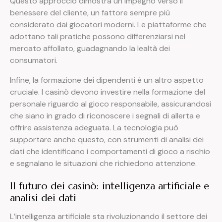
Questo approccio dimostra un impegno verso il
benessere del cliente, un fattore sempre più
considerato dai giocatori moderni. Le piattaforme che
adottano tali pratiche possono differenziarsi nel
mercato affollato, guadagnando la lealtà dei
consumatori.
Infine, la formazione dei dipendenti è un altro aspetto
cruciale. I casinò devono investire nella formazione del
personale riguardo al gioco responsabile, assicurandosi
che siano in grado di riconoscere i segnali di allerta e
offrire assistenza adeguata. La tecnologia può
supportare anche questo, con strumenti di analisi dei
dati che identificano i comportamenti di gioco a rischio
e segnalano le situazioni che richiedono attenzione.
Il futuro dei casinò: intelligenza artificiale e
analisi dei dati
L’intelligenza artificiale sta rivoluzionando il settore dei