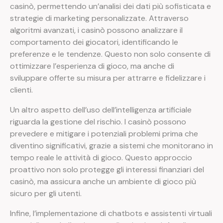
casinò, permettendo un’analisi dei dati più sofisticata e
strategie di marketing personalizzate. Attraverso
algoritmi avanzati, i casinò possono analizzare il
comportamento dei giocatori, identificando le
preferenze e le tendenze. Questo non solo consente di
ottimizzare l’esperienza di gioco, ma anche di
sviluppare offerte su misura per attrarre e fidelizzare i
clienti.
Un altro aspetto dell’uso dell’intelligenza artificiale
riguarda la gestione del rischio. I casinò possono
prevedere e mitigare i potenziali problemi prima che
diventino significativi, grazie a sistemi che monitorano in
tempo reale le attività di gioco. Questo approccio
proattivo non solo protegge gli interessi finanziari del
casinò, ma assicura anche un ambiente di gioco più
sicuro per gli utenti.
Infine, l’implementazione di chatbots e assistenti virtuali