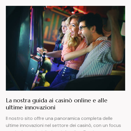
La nostra guida ai casinò online e alle
ultime innovazioni
Il nostro sito offre una panoramica completa delle
ultime innovazioni nel settore dei casinò, con un focus