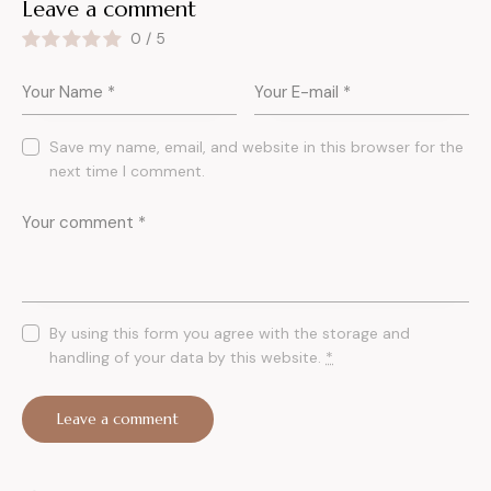
Leave a comment
0
/
5
Save my name, email, and website in this browser for the
next time I comment.
By using this form you agree with the storage and
handling of your data by this website.
*