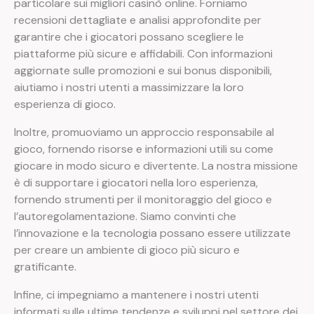
particolare sui migliori casinò online. Forniamo
recensioni dettagliate e analisi approfondite per
garantire che i giocatori possano scegliere le
piattaforme più sicure e affidabili. Con informazioni
aggiornate sulle promozioni e sui bonus disponibili,
aiutiamo i nostri utenti a massimizzare la loro
esperienza di gioco.
Inoltre, promuoviamo un approccio responsabile al
gioco, fornendo risorse e informazioni utili su come
giocare in modo sicuro e divertente. La nostra missione
è di supportare i giocatori nella loro esperienza,
fornendo strumenti per il monitoraggio del gioco e
l’autoregolamentazione. Siamo convinti che
l’innovazione e la tecnologia possano essere utilizzate
per creare un ambiente di gioco più sicuro e
gratificante.
Infine, ci impegniamo a mantenere i nostri utenti
informati sulle ultime tendenze e sviluppi nel settore dei