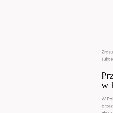
Zrozu
sukce
Pr
w 
W Pol
przez