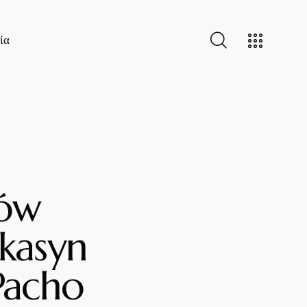
ία
sów
kasyn
Pacho