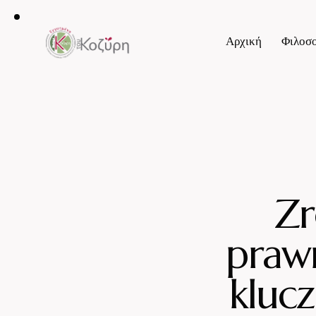
Αρχική
Φιλοσ
Zr
praw
kluc