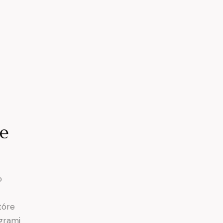
ce
o
tóre
 grami