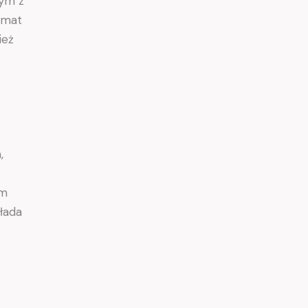
nym z
emat
ież
,
em
łada