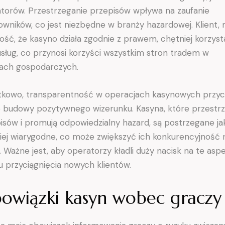
torów. Przestrzeganie przepisów wpływa na zaufanie
owników, co jest niezbędne w branży hazardowej. Klient,
ść, że kasyno działa zgodnie z prawem, chętniej korzyst
usług, co przynosi korzyści wszystkim stron tradem w
jach gospodarczych.
kowo, transparentność w operacjach kasynowych przyc
o budowy pozytywnego wizerunku. Kasyna, które przestrz
isów i promują odpowiedzialny hazard, są postrzegane ja
iej wiarygodne, co może zwiększyć ich konkurencyjność 
. Ważne jest, aby operatorzy kładli duży nacisk na te asp
u przyciągnięcia nowych klientów.
owiązki kasyn wobec graczy