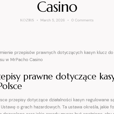
Casino
KOZIRIS
March 5, 2026
0
Comments
mienie przepisów prawnych dotyczących kasyn klucz do
su w MrPacho Casino
zepisy prawne dotyczące kas
Polsce
sce przepisy dotyczące działalności kasyn regulowane s
 Ustawę o grach hazardowych. Ta ustawa określa, jakie 