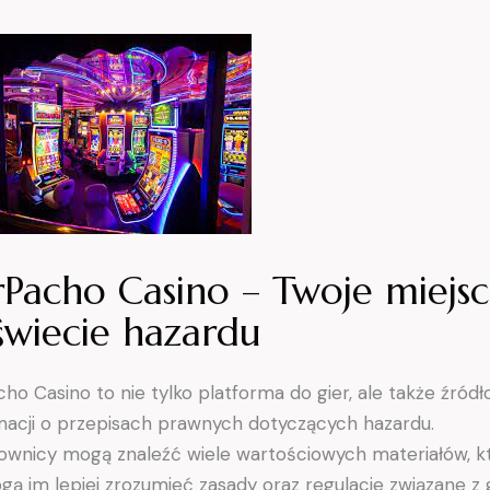
Pacho Casino – Twoje miejs
świecie hazardu
ho Casino to nie tylko platforma do gier, ale także źródł
macji o przepisach prawnych dotyczących hazardu.
ownicy mogą znaleźć wiele wartościowych materiałów, k
ą im lepiej zrozumieć zasady oraz regulacje związane z